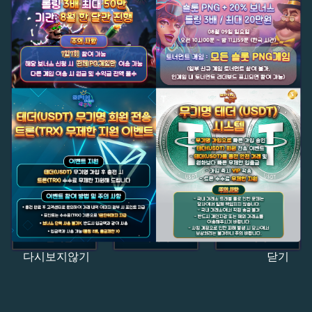
다시보지않기
닫기