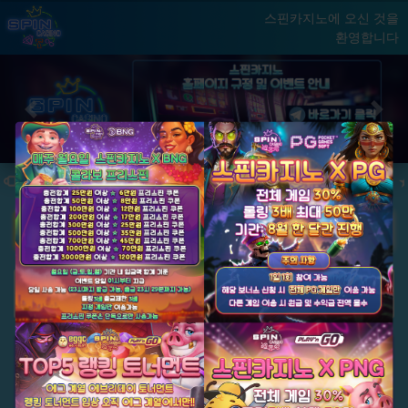
스핀카지노에 오신 것을
환영합니다
홈
게임
빅윈 클럽
닫기
Previous
Next
★ 국내 최초, 국내 슬롯 1등 에그계열 ★
★