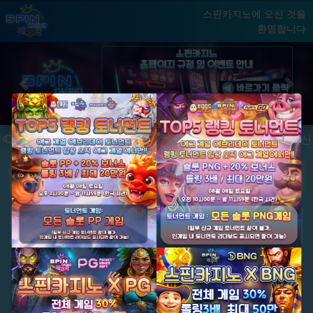
스핀카지노에 오신 것을
환영합니다
홈
게임
빅윈 클럽
닫기
Previous
Next
★ 국내 최초, 국내 슬롯 1등 에그계열 ★
★ 신